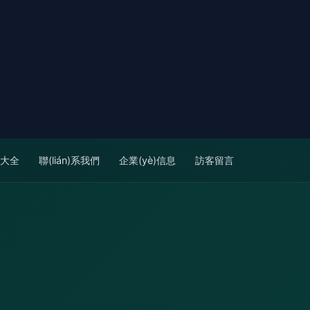
品大全
聯(lián)系我們
企業(yè)信息
訪客留言