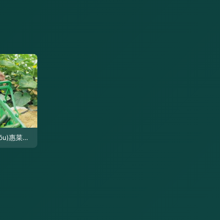
摘新鮮蔬菜享優(yōu)惠菜價(jià) 田園生活的雙倍驚喜