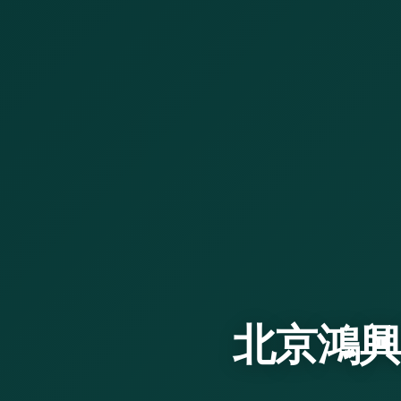
北京鴻興旺