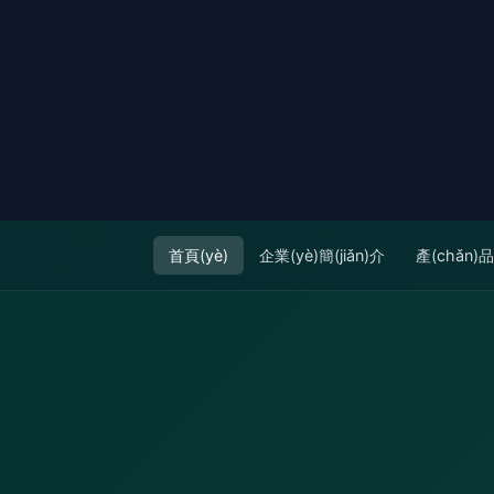
首頁(yè)
企業(yè)簡(jiǎn)介
產(chǎn)