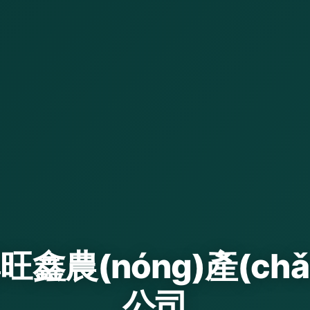
鑫農(nóng)產(ch
公司
新鮮蔬菜