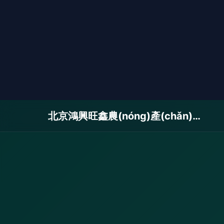
北京鴻興旺鑫農(nóng)產(chǎn)品有限公司