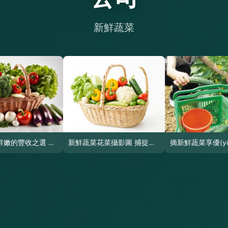
紅潤(rùn)鮮嫩的豐收之選 新鮮胡蘿卜攝影賞析
新鮮蔬菜花菜攝影圖 捕捉生活最美的綠意